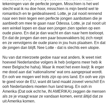
tekeningen van de perfecte jongen. Misschien is het wel
slecht wat ik nu doe hoor, misschien is mijn beeld wel te
romantisch en te geïdealiseerd. Lotte, je zal nooit rennend
naar een trein tegen een perfecte jongen aanbotsen die je
aanbiedt om mee te gaan naar Odessa. Lotte, je zal nooit uit
een winkel lopen en daar een jongen zien spelen op een
oude piano. En dat je dan wacht en dan naar hem toeloopt.
En dat de jongen dan een paar bouwvakkers bij zich roept
en ze vervolgens de oude piano in jou huis plaatsen. En dat
de jongen dan blijft. Nee Lotte - dat is slechts een utopie.
Nu van dat mierzoete gedoe naar wat anders. Ik weet niet
hoeveel Nederlandse volgers ik heb (volgens meer heb ik
meer Belgische haha). Maar ik moet het even kwijt: Ik erger
me dood aan dat 'nationalisme' wat ons aangepraat wordt.
En ooh we mogen wel trots zijn op ons land. En ooh we zijn
te goed voor de EU, want dit land maakt zoveel verschil! En
ooh Nederlanders moeten hun land terug. En ooh in
Amerika (Dat ook echt he, IN AMERIKA) zeggen de mensen
als ze je vraagt waar ze vandaan komen, eerst áltijd dat ze
uit Amerika komen.