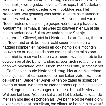
niet moeilijk werd gedaan over coffeeshops. Het Nederland,
waar we niet moeilijk deden over hoofddoekjes. Het
Nederland, wat gelukkig was omdat er tenminste aandacht
werd besteed aan kunst en cultuur. Het Nederland van de
Nederlanders die als enige gespreksonderwerp hadden:
'Gatdamme Herman. Is het weer zo kutweer hier. En al die
buitenlanders ook. Zullen we anders naar Spanje
emigreren?' Oftewel, níet het Nederland van: 'Jaaaa, ik kom
uit Nederland en ik ben daar echt super trots op en wij
hadden klompen en molens en ook homo's die mochten
trouwen en nu nog steeds hoor maarja als het mijn zoon
maar niet is maar we hebben wel hoeren want die heb je tja
gewoon en al die buitenlanders passen zich niet aan en nu
gaan we bloemkool eten.' Neen, meneer Rutte, ik smeek het
u! Geef ons het oude Nederland terug. Het oude Nederland
die altijd met het schaamrood op hun kaken zaten wanneer
de Fransen, Belgen en Amerikanen op zaten te scheppen
over hun staat. Wanneer de Nederlanders op hun fiets zaten
en het regende, en ze zongen of riepen: Ik haat Nederland!
Wat een kut land! Wat een kut weer! Het Nederland waar de
mensen nog liedjes zongen als: We benne op de wereld om
elkaar, om elkaar, om elkaar, om elkaar, te helpen niet waar?