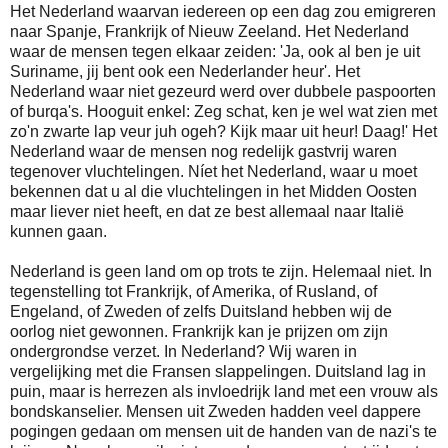
Het Nederland waarvan iedereen op een dag zou emigreren
naar Spanje, Frankrijk of Nieuw Zeeland. Het Nederland
waar de mensen tegen elkaar zeiden: 'Ja, ook al ben je uit
Suriname, jij bent ook een Nederlander heur'. Het
Nederland waar niet gezeurd werd over dubbele paspoorten
of burqa's. Hooguit enkel: Zeg schat, ken je wel wat zien met
zo'n zwarte lap veur juh ogeh? Kijk maar uit heur! Daag!' Het
Nederland waar de mensen nog redelijk gastvrij waren
tegenover vluchtelingen. Níet het Nederland, waar u moet
bekennen dat u al die vluchtelingen in het Midden Oosten
maar liever niet heeft, en dat ze best allemaal naar Italië
kunnen gaan.
Nederland is geen land om op trots te zijn. Helemaal niet. In
tegenstelling tot Frankrijk, of Amerika, of Rusland, of
Engeland, of Zweden of zelfs Duitsland hebben wij de
oorlog niet gewonnen. Frankrijk kan je prijzen om zijn
ondergrondse verzet. In Nederland? Wij waren in
vergelijking met die Fransen slappelingen. Duitsland lag in
puin, maar is herrezen als invloedrijk land met een vrouw als
bondskanselier. Mensen uit Zweden hadden veel dappere
pogingen gedaan om mensen uit de handen van de nazi's te