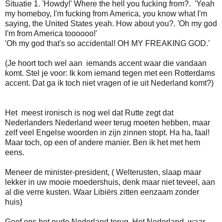
Situatie 1. 'Howdy!' Where the hell you fucking from?. 'Yeah
my homeboy, I'm fucking from America, you know what I'm
saying, the United States yeah. How about you?. 'Oh my god
I'm from America toooooo!'
'Oh my god that's so accidental! OH MY FREAKING GOD.'
(Je hoort toch wel aan iemands accent waar die vandaan
komt. Stel je voor: Ik kom iemand tegen met een Rotterdams
accent. Dat ga ik toch niet vragen of ie uit Nederland komt?)
Het meest ironisch is nog wel dat Rutte zegt dat
Nederlanders Nederland weer terug moeten hebben, maar
zelf veel Engelse woorden in zijn zinnen stopt. Ha ha, faal!
Maar toch, op een of andere manier. Ben ik het met hem
eens.
Meneer de minister-president, ( Welterusten, slaap maar
lekker in uw mooie moedershuis, denk maar niet teveel, aan
al die verre kusten. Waar Libiërs zitten eenzaam zonder
huis)
Geef ons het oude Nederland terug. Het Nederland, waar